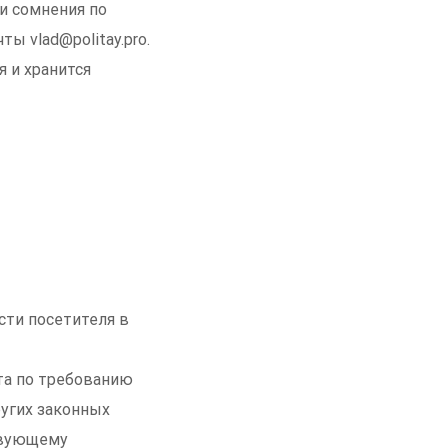
и сомнения по
ы vlad@politay.pro.
 и хранится
сти посетителя в
а по требованию
угих законных
твующему