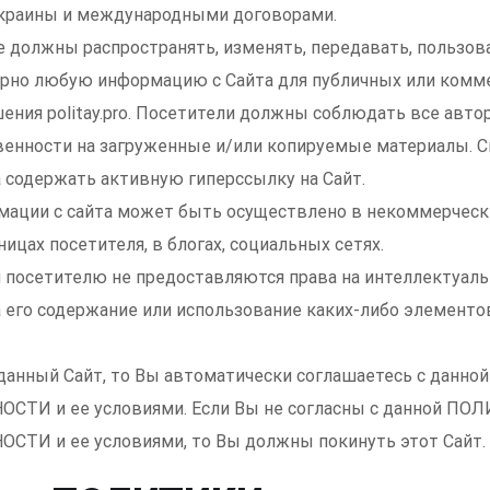
Украины и международными договорами.
е должны распространять, изменять, передавать, пользов
рно любую информацию с Сайта для публичных или комме
ения politay.pro. Посетители должны соблюдать все автор
венности на загруженные и/или копируемые материалы. 
содержать активную гиперссылку на Сайт.
ации с сайта может быть осуществлено в некоммерческ
ицах посетителя, в блогах, социальных сетях.
м посетителю не предоставляются права на интеллектуал
на его содержание или использование каких-либо элементо
 данный Сайт, то Вы автоматически соглашаетесь с дан
И и ее условиями. Если Вы не согласны с данной ПО
И и ее условиями, то Вы должны покинуть этот Сайт.