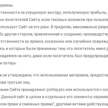
краины.
твенности за упущенную выгоду, неполученную прибыль,
и посетителей Сайта, если таковые возникли при пользо
спользует Сайт на его риск. В пределах, максимально раз
ибо другая сторона, привлеченная к созданию, производст
ветственности за прямое, косвенное или случайное повреж
сь и которые были причинены тем, что посетитель имел д
 надеялся на него, даже если посетитель был предупрежд
и потерь.
и не утверждаем, что использование материала, предоста
сам третьих лиц.
ание Сайта принадлежат politay.pro или используются с со
 Данный сайт в целом и отдельные его элементы охраня
ком праве и смежных правах", другими актами действую