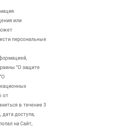
мация.
дения или
может
ести персональные
формацией,
раины "О защите
"О
икационных
ы от
ниться в течение 3
 дата доступа,
попал на Сайт,