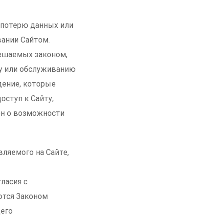
 потерю данных или
вании Сайтом.
решаемых законом,
ву или обслуживанию
дение, которые
оступ к Сайту,
ен о возможности
вляемого на Сайте,
гласия с
ются Законом
щего