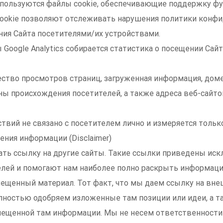
спользуются файлы cookie, обеспечивающие поддержку ф
 cookie позволяют отслеживать нарушения политики конф
ния Сайта посетителями/их устройствами.
oogle Analytics собирается статистика о посещении Сайта
ство просмотров страниц, загруженная информация, дом
ны происхождения посетителей, а также адреса веб-сайто
ствий не связано с посетителем лично и измеряется тольк
ения информации (Disclaimer)
ть ссылку на другие сайты. Такие ссылки приведены иск
лей и помогают нам наиболее полно раскрыть информац
щенный материал. Тот факт, что мы даем ссылку на внеш
олностью одобряем изложенные там позиции или идеи, а т
ещенной там информации. Мы не несем ответственности 