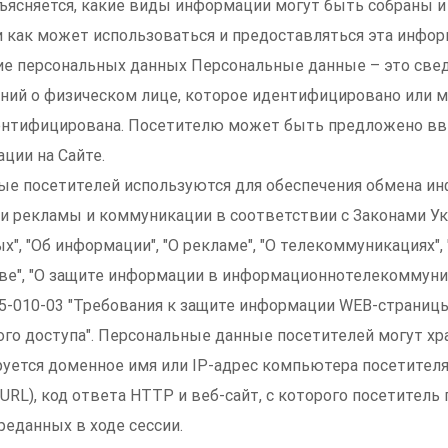
ъясняется, какие виды информации могут быть собраны и
 и как может использоваться и предоставляться эта инфор
ие персональных данных Персональные данные – это све
ний о физическом лице, которое идентифицировано или 
ентифицирована. Посетителю может быть предложено вв
ции на Сайте.
е посетителей используются для обеспечения обмена ин
и рекламы и коммуникации в соответствии с Законами Ук
", "Об информации", "О рекламе", "О телекоммуникациях", 
ве", "О защите информации в информационнотелекоммун
2.5-010-03 "Требования к защите информации WEB-страниц
го доступа". Персональные данные посетителей могут хра
руется доменное имя или IP-адрес компьютера посетителя,
URL), код ответа HTTP и веб-сайт, с которого посетитель 
реданных в ходе сессии.