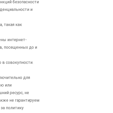
ункций безопасности
иденциальности и
, такая как
ены интернет-
в, посещенных до и
о в совокупности.
лючительно для
ию или
ний ресурс, не
акже не гарантируем
за политику