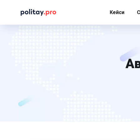
Кейси
С
А