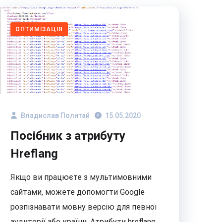
ОПТИМІЗАЦІЯ
Владислав Политай
15.05.2020
Посібник з атрибуту
Hreflang
Якщо ви працюєте з мультимовними
сайтами, можете допомогти Google
розпізнавати мовну версію для певної
аудиторії або країни. Атрибути hreflang