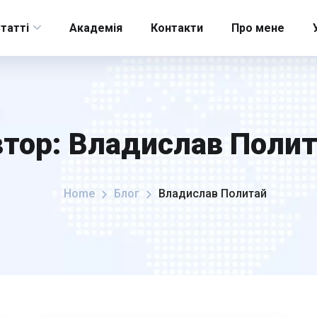
татті
Академія
Контакти
Про мене
втор:
Владислав Полит
Home
Блог
Владислав Политай