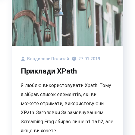
Владислав Политай
27.01.2019
Приклади XPath
Я люблю використовувати Xpath. Тому
я зібрав список елементів, які ви
можете отримати, використовуючи
XPath. Заголовки За замовчуванням
Screaming Frog збирає лише h1 та h2, але
якщо ви хочете...