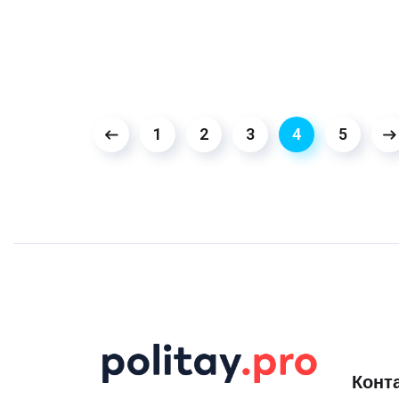
1
2
3
4
5
Конт