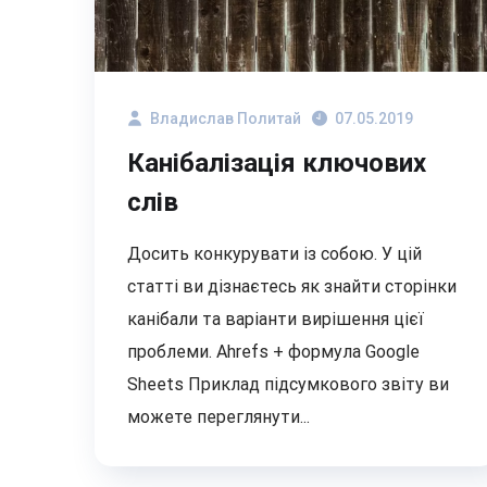
Владислав Политай
07.05.2019
Канібалізація ключових
слів
Досить конкурувати із собою. У цій
статті ви дізнаєтесь як знайти сторінки
канібали та варіанти вирішення цієї
проблеми. Ahrefs + формула Google
Sheets Приклад підсумкового звіту ви
можете переглянути...